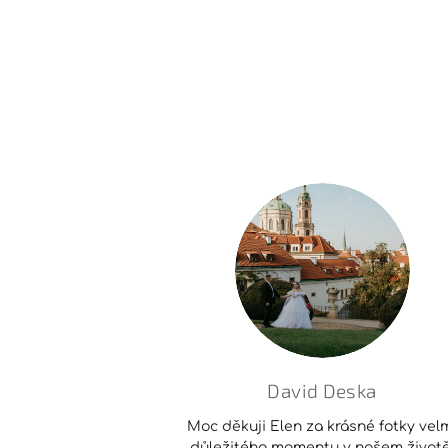
David Deska
Moc děkuji Elen za krásné fotky vel
důležitého momentu v našem životě