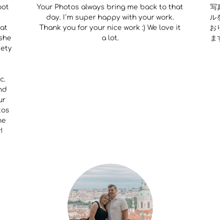
oot
Your Photos always bring me back to that
写
day. I´m super happy with your work.
ル
hat
Thank you for your nice work :) We love it
お
 she
a lot.
ま
iety
c.
nd
ur
tos
ne
!