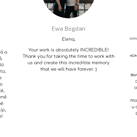
Ewa Bogdan
Elena,
Your work is absolutely INCREDIBLE!
ná a
ко
Thank you for taking the time to work with
á.
us and create this incredible memory
li
that we will have forever. :)
to,
вы
e
to
о
at,
eně
то
né
и 
íp,
e!