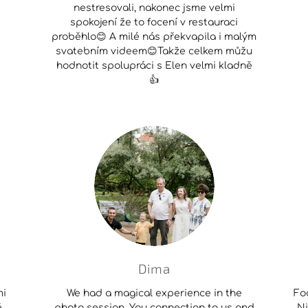
nestresovali, nakonec jsme velmi
spokojení že to focení v restauraci
proběhlo😊 A milé nás překvapila i malým
svatebním videem😊Takže celkem můžu
hodnotit spolupráci s Elen velmi kladně
👍
Dima
mi
We had a magical experience in the
Fo
,
photo session. You connection to us and
Ni