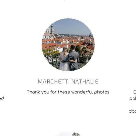
MARCHETTI NATHALIE
Thank you for these wonderful photos
E
ed
po
dop