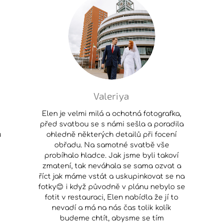
Valeriya
Elen je velmi milá a ochotná fotografka,
před svatbou se s námi sešla a poradila
и
ohledně některých detailů při focení
obřadu. Na samotné svatbě vše
probíhalo hladce. Jak jsme byli takoví
zmatení, tak neváhala se sama ozvat a
říct jak máme vstát a uskupinkovat se na
fotky😊 i když původně v plánu nebylo se
fotit v restauraci, Elen nabídla že jí to
nevadí a má na nás čas tolik kolík
budeme chtít, abysme se tím