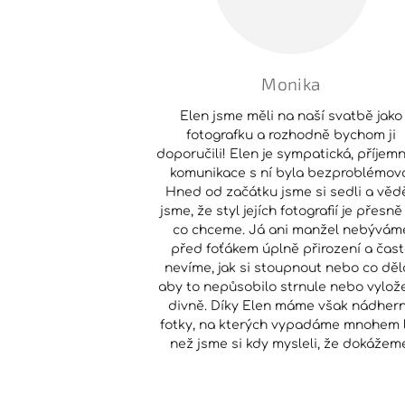
Monika
Elen jsme měli na naší svatbě jako
fotografku a rozhodně bychom ji
doporučili! Elen je sympatická, příjem
komunikace s ní byla bezproblémov
Hned od začátku jsme si sedli a vědě
jsme, že styl jejích fotografií je přesně 
co chceme. Já ani manžel nebývám
před foťákem úplně přirození a čas
nevíme, jak si stoupnout nebo co děl
aby to nepůsobilo strnule nebo vylož
divně. Díky Elen máme však nádher
fotky, na kterých vypadáme mnohem l
než jsme si kdy mysleli, že dokážem