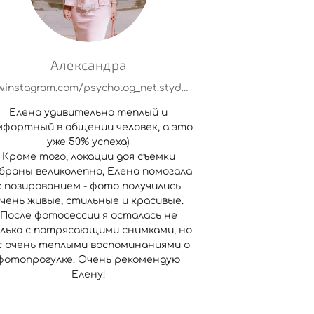
Александра
www.instagram.com/psycholog_net.styda?igsh=MXRybmFtb2xxaHBqaQ==
Елена удивительно теплый и
мфортный в общении человек, а это
уже 50% успеха)
Кроме того, локации доя съемки
браны великолепно, Елена помогала
с позированием - фото получились
чень живые, стильные и красивые.
После фотосессии я осталась не
лько с потрясающими снимками, но
с очень теплыми воспоминаниями о
фотопрогулке. Очень рекомендую
Елену!