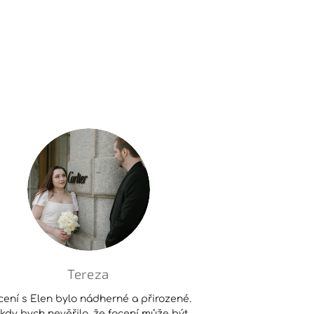
Tereza
cení s Elen bylo nádherné a přirozené.
kdy bych nevěřila, že focení může být