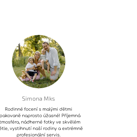
Simona Mks
Rodinné focení s malými dětmi
pakovaně naprosto úžasné! Příjemná
tmosféra, nádherné fotky ve skvělém
ětle, vystihnutí naší rodiny a extrémně
profesionální servis.