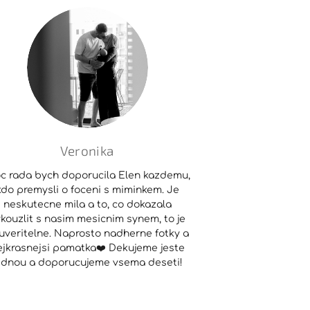
Veronika
c rada bych doporucila Elen kazdemu,
kdo premysli o foceni s miminkem. Je
neskutecne mila a to, co dokazala
kouzlit s nasim mesicnim synem, to je
uveritelne. Naprosto nadherne fotky a
ejkrasnejsi pamatka❤️ Dekujeme jeste
ednou a doporucujeme vsema deseti!