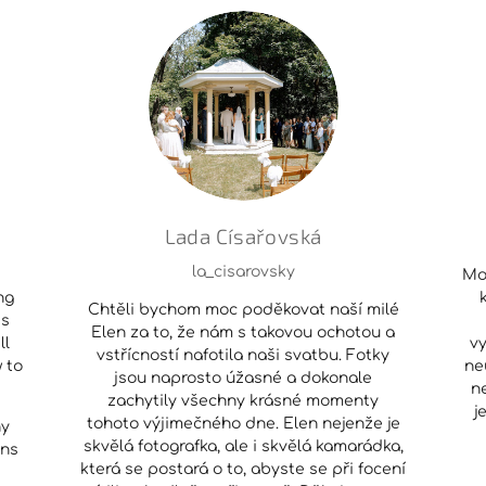
Lada Císařovská
la_cisarovsky
Mo
ng
Chtěli bychom moc poděkovat naší milé
is
Elen za to, že nám s takovou ochotou a
ll
vy
vstřícností nafotila naši svatbu. Fotky
 to
ne
jsou naprosto úžasné a dokonale
n
zachytily všechny krásné momenty
j
tohoto výjimečného dne. Elen nejenže je
ny
skvělá fotografka, ale i skvělá kamarádka,
ons
která se postará o to, abyste se při focení