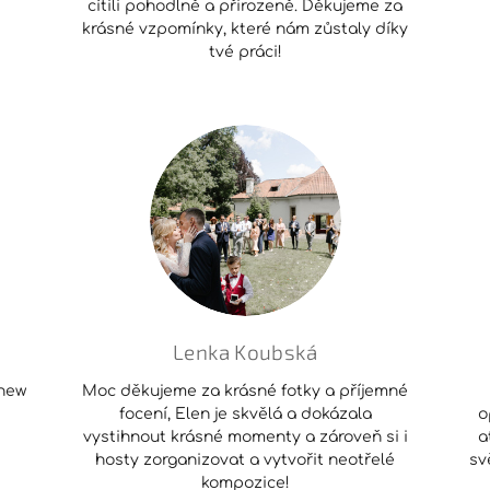
cítili pohodlně a přirozeně. Děkujeme za
krásné vzpomínky, které nám zůstaly díky
tvé práci!
Lenka Koubská
 new
Moc děkujeme za krásné fotky a příjemné
focení, Elen je skvělá a dokázala
o
vystihnout krásné momenty a zároveň si i
a
hosty zorganizovat a vytvořit neotřelé
sv
kompozice!