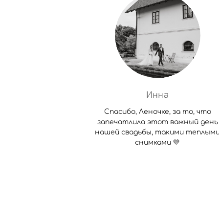
Инна
Спасибо, Леночке, за то, что
запечатлила этот важный день
нашей свадьбы, такими теплым
снимками 💛