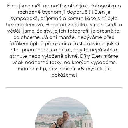
Elen jsme měli na naší svatbě jako fotografku a
rozhodně bychom ji doporučili! Elen je
sympatická, příjemná a komunikace s ní byla
bezproblémová. Hned od začátku jsme si sedli a
věděli jsme, že styl jejích fotografií je přesně to,
co chceme. Já ani manžel nebýváme před
foťákem úplně přirození a často nevíme, jak si
stoupnout nebo co dělat, aby to nepůsobilo
strnule nebo vyloženě divně. Díky Elen máme
však nádherné fotky, na kterých vypadáme
mnohem líp, než jsme si kdy mysleli, že
dokážeme!