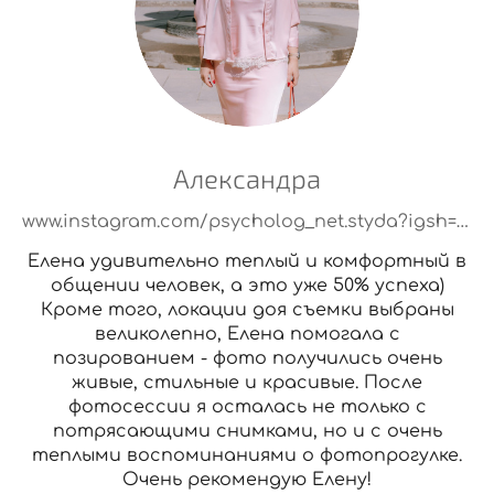
Александра
www.instagram.com/psycholog_net.styda?igsh=MXRybmFtb2xxaHBqaQ==
Елена удивительно теплый и комфортный в
общении человек, а это уже 50% успеха)
Кроме того, локации доя съемки выбраны
великолепно, Елена помогала с
позированием - фото получились очень
живые, стильные и красивые. После
фотосессии я осталась не только с
потрясающими снимками, но и с очень
теплыми воспоминаниями о фотопрогулке.
Очень рекомендую Елену!