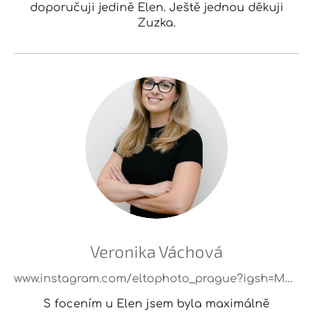
doporučuji jedině Elen. Ještě jednou děkuji
Zuzka.
Veronika Váchová
www.instagram.com/eltophoto_prague?igsh=MTEybmhzcnpwcXhxeQ%3D%3D
S focením u Elen jsem byla maximálně