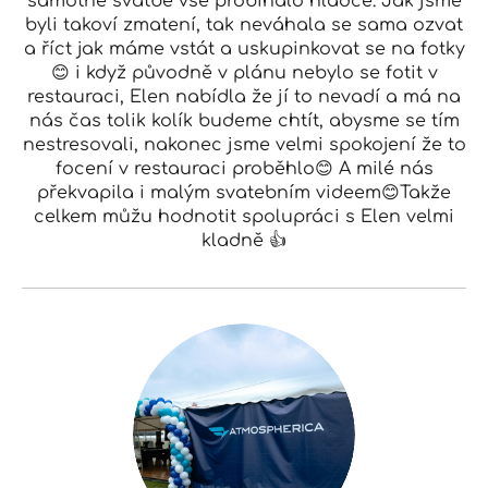
samotné svatbě vše probíhalo hladce. Jak jsme
byli takoví zmatení, tak neváhala se sama ozvat
a říct jak máme vstát a uskupinkovat se na fotky
😊 i když původně v plánu nebylo se fotit v
restauraci, Elen nabídla že jí to nevadí a má na
nás čas tolik kolík budeme chtít, abysme se tím
nestresovali, nakonec jsme velmi spokojení že to
focení v restauraci proběhlo😊 A milé nás
překvapila i malým svatebním videem😊Takže
celkem můžu hodnotit spolupráci s Elen velmi
kladně 👍