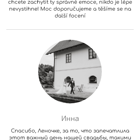
chcete zachytit ty správné emoce, nikdo je lépe
nevystihne! Moc doporučujeme a těšíme se na
další focení
Инна
Спасибо, Леночке, за то, что запечатлила
этот важный день нашей свадьбы, такими