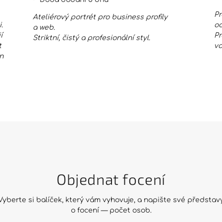
Pr
Ateliérový portrét pro business profily
i.
od
a web.
í
Pr
Striktní, čistý a profesionální styl.
t
va
n
Objednat focení
Vyberte si balíček, který vám vyhovuje, a napište své představ
o focení — počet osob.